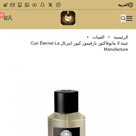
العربية
متجر عاشق العطور
0
الرئيسية
العينات
عينة لا مانوفاكتور بارفيموز كيور ايترنال Cuir Éternel La
Manufacture