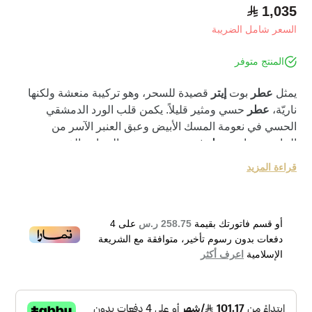
1,035
السعر شامل الضريبة
المنتج متوفر
يمثل
عطر
بوت
إيتر
قصيدة للسحر، وهو تركيبة منعشة ولكنها
ناريّة،
عطر
حسي ومثير قليلاً. يكمن قلب الورد الدمشقي
الحسي في نعومة المسك الأبيض وعبق العنبر الآسر من
الجاوي. زجاجة
عطر
ثمينة مصنوعة من الزجاج والذهب ومزينة
بصفيحة ذهبية مع بصمة بوابة
ميزون لانكوم
.
قراءة المزيد
أو قسم فاتورتك بقيمة
258.75 ر.س
على
4
دفعات بدون رسوم تأخير، متوافقة مع الشريعة
الإسلامية
اعرف أكثر