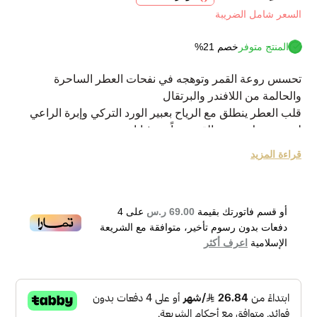
السعر شامل الضريبة
المنتج متوفر
خصم 21%
تحسس روعة القمر وتوهجه في نفحات العطر الساحرة
والحالمة من اللافندر والبرتقال
قلب العطر ينطلق مع الرياح بعبير الورد التركي وإبرة الراعي
ليضم روحك وضوء القمر معاً بين ثناياه
تتسارع الرياح من حولك فتنشر عبير الصندل والفانيليا مع
قراءة المزيد
الجلود لتبرز اللمسات الكلاسيكية الفاخرة في إطلالتك
الرائحة أنيقة وفريدة تمنحك مظهراً جذاباً وتضيف لك بعض
التميز عن جميع الحاضرين في المكان
أو قسم فاتورتك بقيمة
69.00 ر.س
على
4
نبذة عن الماركة:
دفعات بدون رسوم تأخير، متوافقة مع الشريعة
ذا وودز كولكشن علامة تجارية فرنسية نشأت حديثاً في عام
الإسلامية
اعرف أكثر
2015 وتظهر في كل منتجاتها الأسرار المخبأة في عمق الغابة
بأشجارها المتشابكة وأغصانها الكثيفة، جميع عطور الشركة من
الطراز الفاخر والأنيق وتباع بأعداد هائلة في الأسواق الدولية
والعالمية