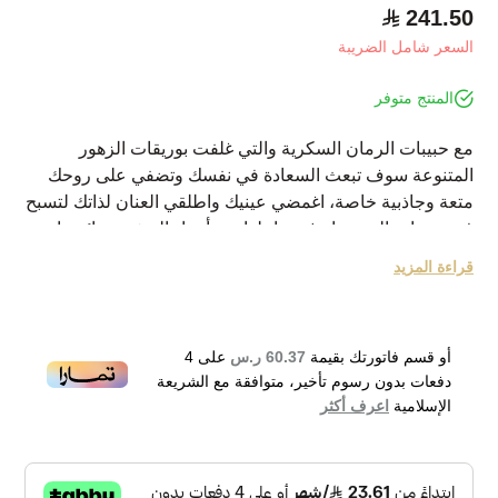
241.50
السعر شامل الضريبة
المنتج متوفر
مع حبيبات الرمان السكرية والتي غلفت بوريقات الزهور
المتنوعة سوف تبعث السعادة في نفسك وتضفي على روحك
متعة وجاذبية خاصة، اغمضي عينيك واطلقي العنان لذاتك لتسبح
في بحيرات العنبر وابحثي بداخلها عن أعواد الخشب برائحتها
المميزة لتستعيدي ثقتك بنفسك خلال اليوم والليلة
قراءة المزيد
نبذة عن هذه الماركة:
أسس كالفين ريتشارد كلاين الماركة العالمية "كالفين كلاين"
في عام 1968 . كانت بدايتها في صناعة الملابس ثم انتقلت إلى
أو قسم فاتورتك بقيمة
60.37 ر.س
على
4
تقديم الساعات ، المجوهرات و العطورالأنثوية والذكورية التي
دفعات بدون رسوم تأخير، متوافقة مع الشريعة
تأسر الجميع من النفحة الأولى .
الإسلامية
اعرف أكثر