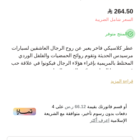
264.50
السعر شامل الضريبة
المنتج متوفر
عطر كلاسيكي فاخر يعبر عن روح الرجال العاشقين لسيارات
مرسيدس الحديثة وتقوم روائح الحمضيات والفلفل الوردي
المختلط بالمريمية بإغراء هؤلاء الرجال فيكونوا في علاقة حب
قوية مع هذا العطر وروائحه القوية والفواحة
نبذة عن الماركة:
قراءة المزيد
مرسيدس بنز هي شركة سيارات ألمانية معروفة في جميع
أنحاء العالم بكونها رائدة في مجال صناعة السيارات الفاخرة.
ومع ذلك، لم يعد هذا الشيء الوحيد الذي تقدمه هذه العلامة
أو قسم فاتورتك بقيمة
66.12 ر.س
على
4
التجارية. فمنذ عام 2012، أطلقت هذه الشركة 25 عطرًا
دفعات بدون رسوم تأخير، متوافقة مع الشريعة
وكولونيا تجسد أناقة السيارات التي تصنعها.
الإسلامية
اعرف أكثر