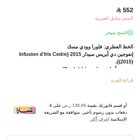
552
السعر شامل الضريبة
المنتج متوفر
الخط العطري: فلورا وودي مسك
إنفوجين دي أيريس سيدار 2015 {Infusion d'Iris Cedre
(2015)}،
من بيت أزياء وعطور برادا {Prada}.
عطر خاص بالنساء من عائلة العطور الزهرية الخشبية بالمسك.
قراءة المزيد
تم إكلاق العطر عام 2015.
يبرز العطر نكهات الجاوي و زهر البرتفال، المندرين والقزحية و
الشيح .
أو قسم فاتورتك بقيمة
138.00 ر.س
على
4
Prada Les Infusions de Prada Iris Cedre Eau de
دفعات بدون رسوم تأخير، متوافقة مع الشريعة
Parfum 100ml
الإسلامية
اعرف أكثر