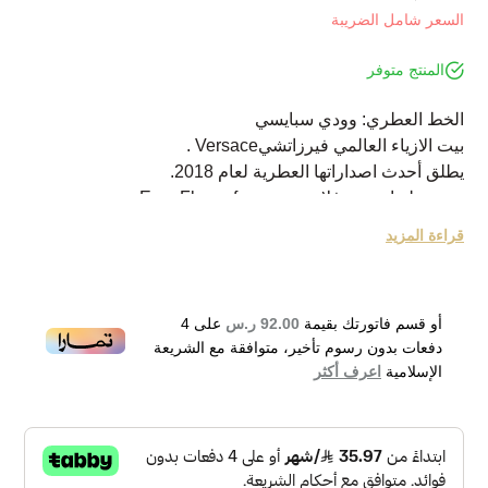
السعر شامل الضريبة
المنتج متوفر
الخط العطري: وودي سبايسي
بيت الازياء العالمي فيرزاتشيVersace .
يطلق أحدث اصداراتها العطرية لعام 2018.
وهو عطر ايروس فلام Eros Flame fragrance.
جاء العطر للرجال بعبير خشبي تابلي مثير.
قراءة المزيد
يروي العطر حكاية عطرية فاخرة ومشوقة تبدأ اولى فصولها مع
المندرين، الليمون، الفلفل الأسود واكليل الجبل مع شينوتو.
ويليها قلب عطري مثير مع الفلفل، الورد وابرة الراعي.
أو قسم فاتورتك بقيمة
92.00 ر.س
على
4
أما قاعدة التكوين فتختتمها لتستقر مع خشب الصندل، فول
دفعات بدون رسوم تأخير، متوافقة مع الشريعة
التونكا، الفانيلا، باتشولي، طحلب السنديان وارز تكساس.
الإسلامية
اعرف أكثر
العطر من ابتكارات الأنف العطري Olivier Pescheux .
Versace Eros Flame Eau de Parfum