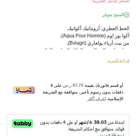
السعر شامل الضريبة
المنتج متوفر
الخط العطري: أروماتيك أكواتيك
آكوا بور اوم (Aqua Pour Homme).
من بيت أزياء بولغاري (Bvlagri).
عطر خاص بالرجال من العائلة العطرية المائية.
تم إصداره عام 2005.
قراءة المزيد
عطر رجّالي ذو رائحة قوية ينبض بالحيوية والنشاط.
من العطور الراقية والمرهفة التي تمنح الثقة بالنفس.
تتشكل رائحته الأولية من مكونات طازجة من البيتيتغرين
أو قسم فاتورتك بقيمة
97.75 ر.س
على
4
وخلاصة أوراق البرتقال.
دفعات بدون رسوم تأخير، متوافقة مع الشريعة
أما خلاصة التركيبة فتضم البوسيدونيا ممزوجة مع مكونات
الإسلامية
اعرف أكثر
السانتولين الفواحّة.
تتشكل الرائحة النهائية من مكونات خشبية ذات كهرمان معدني.
Bvlgari Aqva Pour Homme Eau de Toilette 100ml