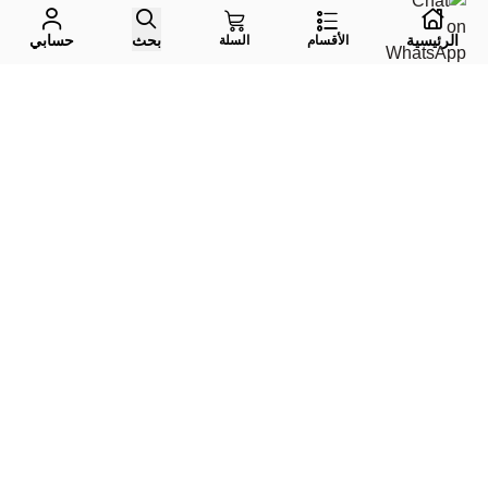
الرئيسية
بحث
حسابي
الأقسام
السلة
واتس اب
جوال
إيميل
تليقرام