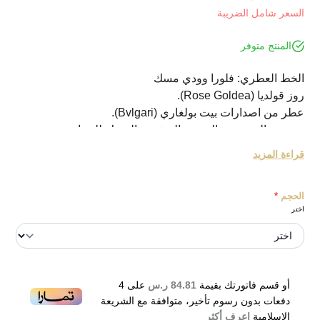
السعر شامل الضريبة
المنتج متوفر
الخط العطري: فلورا وودي مسك
روز قولديا (Rose Goldea).
عطر من اصدارات بيت بولغاري (Bvlgari).
وهو من المجموعة الزهرية الخشبية بالمسك للنساء.
العطر من الاصدارات الحديثة لعام 2016.
قراءة المزيد
يتألق التكوين العطري مع بداية عطرية منعشة من الورد،
المسك والرمان.
الحجم
*
ويليه القلب العطري مع الياسمين وورد دمشقي.
اختر
في حين تختتمها القاعدة العطرية مع المسك، اللبان وخشب
الصندل.
Bvlgari Rose Goldea Eau de Parfum 90ml
أو قسم فاتورتك بقيمة
84.81 ر.س
على
4
دفعات بدون رسوم تأخير، متوافقة مع الشريعة
الإسلامية
اعرف أكثر