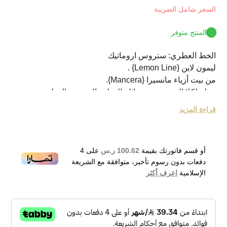
السعر شامل الضريبة
المنتج متوفر
الخط العطري: ستروس اروماتيك
ليمون لاين {Lemon Line} .
من بيت أزياء مانسيرا {Mancera}.
عطر لكلا الجنسين من عائلة العطور الحمضية العطرية.
تم إصداره عام 2014.
قراءة المزيد
بداية عطرية بنكهات اللافندر، البرتقال و الليمون.
وسط عطري بنكهات الغرنوقي و العنبر و الزهور البيضاء.
قاعدة عطرية بنكهات المسك الابيض و طحلب السنديان.
أو قسم فاتورتك بقيمة
100.62 ر.س
على
4
Mancera Lemon Line Eau de Parfum 120ml
دفعات بدون رسوم تأخير، متوافقة مع الشريعة
الإسلامية
اعرف أكثر