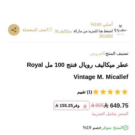
أصلي 100%
اضف للمفضلة
اضغط هنا للمزيد من ماركة
ميكاليف M
Micallef
تصنيف المنتج:
العروض
عطر ميكاليف رويال فنتج 100 مل Royal
Vintage M. Micallef
(1) تقييم
649.75
805
وفر
155.25
السعر شامل الضريبة
المنتج متوفر
خصم 19%