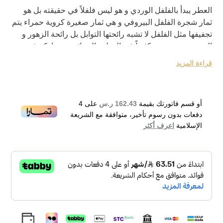
العطر يبدأ بالفلفل الوردي و هو ليس فلفلاً في حقيقته بل هو
ثمار شجرة الفلفل البيروفي و هي ثمار صغيرة كروية حمراء يتم
تجفيفها مثل الفلفل لا تشبه رائحتها التوابل بل رائحة الزهور و
الورد و هو يستخدم كثيراً في العطور النسائية و يشاركه في
المقدمة رائحة البرجموت الحمضية أما قلب و قاعدة العطر
قراءة المزيد
فهما مزيج من الرائحة أشجار السرو الخضراء مع الباتشولي
الأنيق مغلف بقاعدة دخانية من الجلود مع لمسة ناعمة من
المسك.
أو قسم فاتورتك بقيمة
162.43 ر.س
على
4
دفعات بدون رسوم تأخير، متوافقة مع الشريعة
الإسلامية
اعرف أكثر