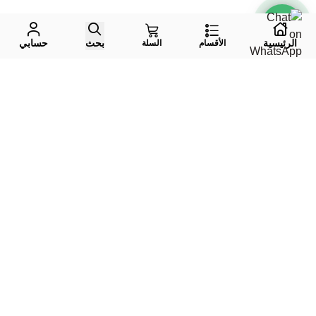
الرئيسية
بحث
حسابي
الأقسام
السلة
واتس اب
جوال
إيميل
تليقرام