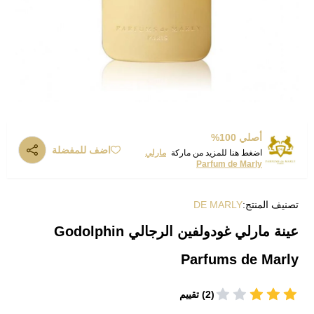
أصلي 100%
اضف للمفضلة
اضغط هنا للمزيد من ماركة
مارلي
Parfum de Marly
تصنيف المنتج:
DE MARLY
عينة مارلي غودولفين الرجالي Godolphin
Parfums de Marly
(2) تقييم