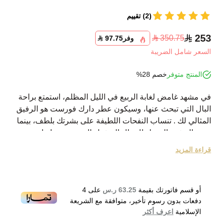
(2) تقييم
253
350.75
وفر
97.75
السعر شامل الضريبة
المنتج متوفر
خصم 28%
في مشهد غامض لغابة الربيع في الليل المظلم، استمتع براحة
البال التي تبحث عنها، وسيكون عطر دارك فورست هو الرفيق
المثالي لك . تنساب النفحات اللطيفة على بشرتك بلطف، بينما
يهدئ المشهد الجميل للرمال الصفراء المتوهجة حواسك ويهدئ
عقلك. العطر غني بمزيج فاخر من الزنجبيل والبرغموت يدور في
قراءة المزيد
الأعلى في مزاج دافئ وسعيد. استمتع برائحة الفانيليا والعسل
في القلب، والتي تساعدك لتحسين مزاجك. يتوج النيرولي الجزء
السفلي برائحة رقيقة ليترك إغراءً حلوًا أخيرًا، باقياً في الهواء.
أو قسم فاتورتك بقيمة
63.25 ر.س
على
4
نبذة عن الماركة:
دفعات بدون رسوم تأخير، متوافقة مع الشريعة
ذا وود كوليكشن هي علامة تجارية جديدة للعطور مستوحاة من
الإسلامية
اعرف أكثر
الأسرار الخفية في الغابات. على الرغم من أنها صنعت 16 عطرًا