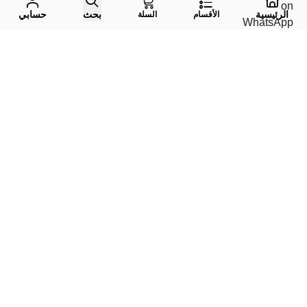
الرئيسية
بحث
حسابي
الأقسام
السلة
واتس اب
جوال
إيميل
تليقرام