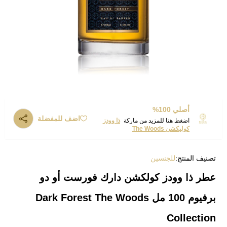
أصلي 100%
اضف للمفضلة
اضغط هنا للمزيد من ماركة
ذا وودز
كوليكشن The Woods
تصنيف المنتج:
للجنسين
عطر ذا وودز كولكشن دارك فورست أو دو
برفيوم 100 مل Dark Forest The Woods
Collection