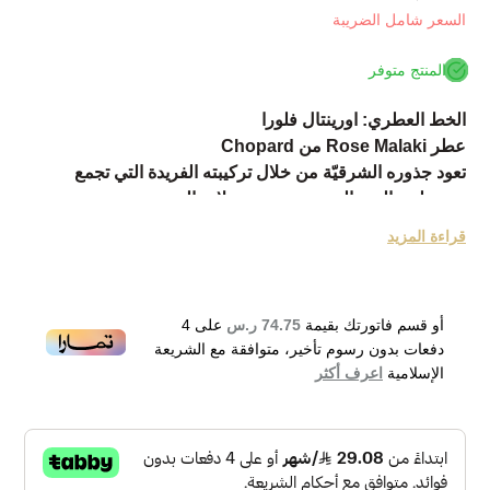
السعر شامل الضريبة
المنتج متوفر
الخط العطري: اورينتال فلورا
عطر Rose Malaki من Chopard
تعود جذوره الشرقيّة من خلال تركيبته الفريدة التي تجمع
مستخلص الورد الجوري مع عبق بتلات الورد.
ويُعدّ الورد الجوري أحد أقدم الأصناف المزروعة على الإطلاق،
قراءة المزيد
كما يشتهر بشذاه الشاعري الجذّاب ونفحاته الخفيفة التي تأسر
القلوب.
يُختتم عطر بنفحة شرقيّة مميّزة ثالثة هي الأرز الأطلسي، الذي
أو قسم فاتورتك بقيمة
74.75 ر.س
على
4
ينمو في سلسلة جبال المغرب والجزائر.
دفعات بدون رسوم تأخير، متوافقة مع الشريعة
يتميّز خشب النبيل بدفء يناشد الحواس، ويخلّف أثراً مذهلاً
الإسلامية
اعرف أكثر
وجذاباً،
وبلمسته الخفيفة من الكافور يُغني تجربة التحلّي بعطر Rose
Malaki.
يمنح استخدام عطر Rose Malaki شعوراً غامراً بالشاعريّة
والرقي.