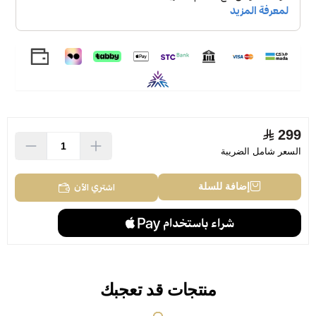
فهذا العطر للرجال والنساء هو إشادة برفاهية سرمدية تحقّق
توازناً مثالياً بين الأناقة والجاذبيّة.
Chopard Rose Malaki Eau de Parfum 80ml
299
السعر شامل الضريبة
اشتري الآن
إضافة للسلة
منتجات قد تعجبك