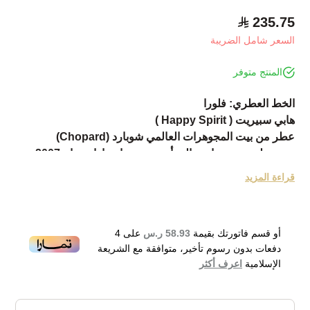
235.75
السعر شامل الضريبة
المنتج متوفر
الخط العطري: فلورا
هابي سبيريت ( Happy Spirit )
عطر من بيت المجوهرات العالمي شوبارد (Chopard)
وهو عطر زهري خاص بالمرأة. وهو من اصدارات عام 2007،
ومازالت اصداراته واردة حالياً.
قراءة المزيد
تأتي القمة العطرية لتتوج التكوين برفقة توت العُليق والبرتقال
المر
ويتبعه القلب العطري برفقة العسلة والأوسمانتوس
أو قسم فاتورتك بقيمة
58.93 ر.س
على
4
وتختتم القاعدة العطرية التكوين برفقة خشب الكشمير، العنبر
دفعات بدون رسوم تأخير، متوافقة مع الشريعة
والمسك.
الإسلامية
اعرف أكثر
Chopard Happy Spirit Eau de Parfum 75m