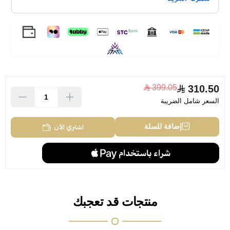
399.05
310.50
السعر شامل الضريبة
اشتري الآن
إضافة للسلة
منتجات قد تعجبك