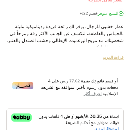
السعر شامل الضريبة
المنتج متوفر
خصم 22%
عطر خشبي للرجال، يوفر لك رائحة فريدة وديناميكية مليئة
بالحماس والعاطفة، لتكشف عن الجانب الأكثر رقة ومرحاً في
شخصيتك، مع مزيج البرغموت الإيطالي وخشب الصندل والعنبر.
نبذة عن الماركة:
موسكينو هو بيت تصميم أزياء إيطالي بدأ في عام 1983 من قبل
قراءة المزيد
فرانكو موسكينو. تم إطلاق العطر الأول من موسكينو في عام
1987، واستمرت الشركة في إنتاج العطور للرجال والنساء
تحت علامتها التجارية موسكينو، وتشيب، وتشيك.
أو قسم فاتورتك بقيمة
77.62 ر.س
على
4
دفعات بدون رسوم تأخير، متوافقة مع الشريعة
الإسلامية
اعرف أكثر