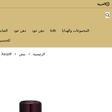
العربية
المجموعات والهدايا
bdk
دهن عود
دهن عود
العناي
للجنسي
الرئيسية
نيش
Xerjoff