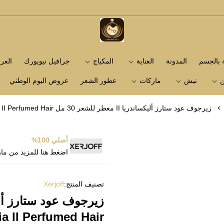
متجر عاشق العطور
ة بالجسم
المدونة
العناية
المكياج
جرافيل نيويورك
الع
ن
نيش
ماركات
عطور الشعر
عروض اليوم الوطني
زيرجوف عود ستارز أليكساندريا II معطر للشعر 30 مل Xerjoff Oud Stars Alexandria II Perfumed Hair
أصلي 100%
اضغط هنا للمزيد من ما
تصنيف المنتج:
Xerjoff
a II Perfumed Hair