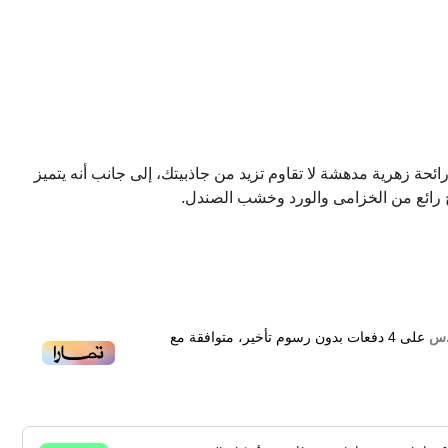
حة زهرية مدهشة لا تقاوم تزيد من جاذبيتك، إلى جانب أنه يتميز
ج رائع من الخزامى والورد وخشب الصندل.
ية متخصصة في صناعة أجود العطور الفاخرة، تأسست على يد
روعة وإثارة الفن والثقافة في صناعة عطورها الراقية.
على
4
دفعات بدون رسوم تأخير، متوافقة مع