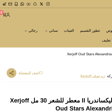
0
روض
عطور التقسيم
العينات
نسائي
رجالي
تغليف
اضف للمفضلة
ركة
زيرجوف Xerjoff
زيرجوف عود ستارز أليكساندريا II معطر للشعر 30 مل Xerjoff
Oud Stars Alexandri