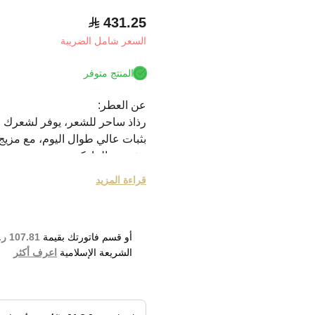
431.25
السعر شامل الضريبة
المنتج متوفر
عن العطر:
رذاذ ساحر للشعر، يوفر لشعرك رائ
بثبات عالي طوال اليوم، مع مزي
نبذة عن الماركة:
زيرجوف هي علامة تجارية إيطال
قراءة المزيد
سرجيو مومو، وتشتهر بجمعها بين 
أو قسم فاتورتك بقيمة
107.81 ر.س
الشريعة الإسلامية
اعرف أكثر