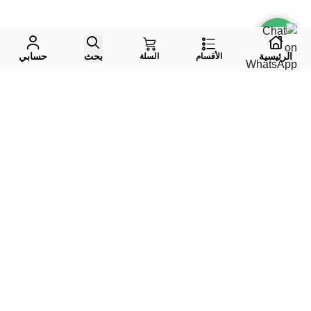
الرئيسية
بحث
حسابي
الأقسام
السلة
واتس اب
جوال
إيميل
تليقرام