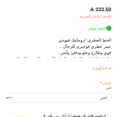
333.50
السعر شامل الضريبة
المنتج متوفر
الخط العطري: اروماتيك فيوجير
عبير عطري فوجيري للرجال .
قوي وطازج وحلو ودافئ وآسر .
مكوناته العليا من النعناع، والتفاح الأخضر والليمون الإيطالي .
مكونات القلب من التونكا مختلطة، والambroxan الفنزويلي
قراءة المزيد
والغيرانيوم .
مكونات القاعدة من نجيل الهند والفانيليا وطحلب السنديان
الحجم
*
والارز أطلس .
اختر
صدر في عام 2013 .
مثالي لجميع المناسبات .
Versace Eros for Men Eau de Toilette
أو قسم فاتورتك بقيمة
83.37 ر.س
على
4