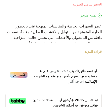
السعر شامل الضريبة
المنتج متوفر
عطر السهرات الخاصة والمناسبات المبهجة غني بالعطور
الحارة المتوهجة من التوابل والأعشاب العطرية مغلفةً بنسمات
دافئة من الباتشولي والأخشاب التي تحسن حالتك المزاجية
وترسم البسمة على وجهك لساعات طويلة كما أنه يزيد من
جاذبيتك وإثارة الانتباه نحوك مع أول ظهور
قراءة المزيد
نبذة عن الماركة:
دار أزياء إيطالية تميزت في صناعة المنسوجات، نشأت الدار في
عام 1881 وانتقلت عبر الأجيال حتى افتتحت رسمياً في باريس
أو قسم فاتورتك بقيمة
51.75 ر.س
على
4
عام 1967 وعرفت الدار بأقمشتها الفاخرة والمميزة التي
دفعات بدون رسوم تأخير، متوافقة مع الشريعة
اعتمدت عليها في إنتاج الازياء حتى دخلت عالم العطور عام
الإسلامية
اعرف أكثر
1978 وكان أول إصداراتها عطر رجالي واهتمت بهذا القسم حتى
قامت بإصدار أول عطر نسائي عام 1987