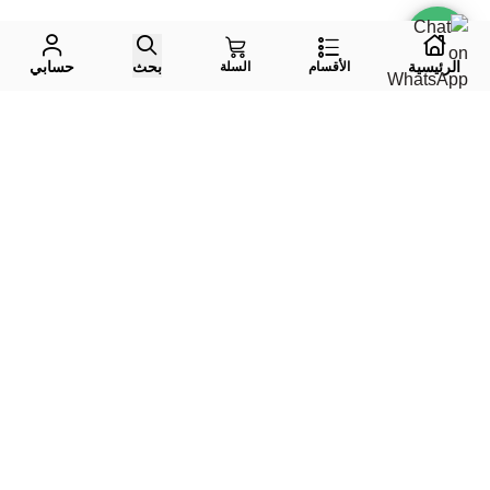
الرئيسية
بحث
حسابي
الأقسام
السلة
واتس اب
جوال
إيميل
تليقرام