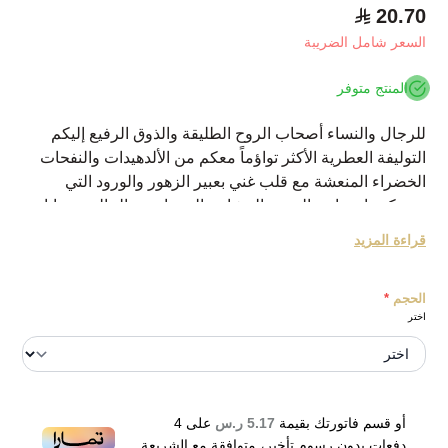
20.70
السعر شامل الضريبة
المنتج متوفر
للرجال والنساء أصحاب الروح الطليقة والذوق الرفيع إليكم
التوليفة العطرية الأكثر تواؤماً معكم من الألدهيدات والنفحات
الخضراء المنعشة مع قلب غني بعبير الزهور والورود التي
تغمركم بإحساس الحب والمشاعر الرومانسية الحالمة ونهايات
هادئة ومريحة تختم يومكم الحافل بكل نعومة وسكينة
قراءة المزيد
نبذة عن الماركة:
زيرجوف علامة تجارية فاخرة في عالم عالم العطور نشأت في
الحجم
*
عام 2003 على يد سيرجو مومو، تقدم مجموعة من أرقى وأجود
اختر
العطور من المكونات النادرة والانيقة من جميع أنحاء العالم، تُباع
عطور العلامة التجارية في أسواق عديدة حول العالم
أو قسم فاتورتك بقيمة
5.17 ر.س
على
4
دفعات بدون رسوم تأخير، متوافقة مع الشريعة