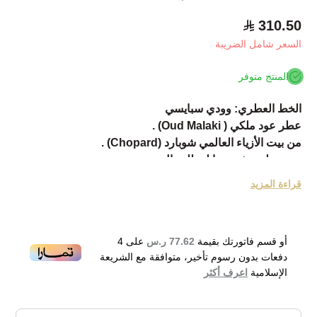
310.50
السعر شامل الضريبة
المنتج متوفر
الخط العطري: وودي سبايسي
عطر عود ملكي ( Oud Malaki) .
من بيت الأزياء العالمي شوبارد (Chopard) .
وهو عطر خشبي توابلي للرجال .
تم اصداره في عام 2012 .
قراءة المزيد
ومازالت اصداراته واردة حتى الأن.
تأتي القمة العطرية بانتعاش الجريب فروت والخزامى .
ويتبعه القلب العطري برفقة التوابل، الجلد والتبغ .
أو قسم فاتورتك بقيمة
77.62 ر.س
على
4
في حين تختتم القاعدة العطرية التكوين مع العود والعنبر
دفعات بدون رسوم تأخير، متوافقة مع الشريعة
لتضيف لمسات ساحرة على العطر.
الإسلامية
اعرف أكثر
فاخر وينفع للمناسبات والحفلات الراقية كحفلات الزواج
والملكة والخطبة.
Chopard Oud Malaki Eau de Parfum 80ml