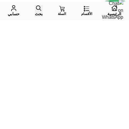
الرئيسية
بحث
حسابي
الأقسام
السلة
واتس اب
جوال
إيميل
تليقرام