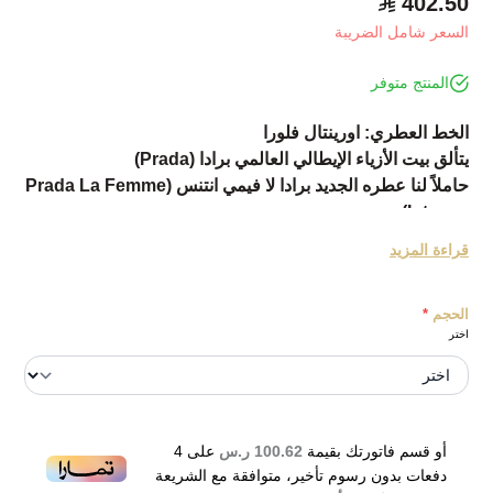
402.50
السعر شامل الضريبة
المنتج متوفر
الخط العطري: اورينتال فلورا
يتألق بيت الأزياء الإيطالي العالمي برادا (Prada)
حاملاً لنا عطره الجديد برادا لا فيمي انتنس (Prada La Femme
Intense) .
العطر الشرقي الزهري الأنثوي الرقيق .
قراءة المزيد
والذي يخرج لنا في عام 2017.
معلناً عن تركيبه العطري المميز مع البتشول، يلانج يلانج ومسك
الحجم
*
الروم.
اختر
وكان الخبير دانيلا روشيه أندريه هو الأنف وراء هذا التكوين .
Prada La Femme Intense Eau de Parfum 100ml
أو قسم فاتورتك بقيمة
100.62 ر.س
على
4
دفعات بدون رسوم تأخير، متوافقة مع الشريعة