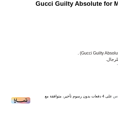
Gucci Guilty Absolute for
قي - خشبي.
شجر السرو.
 الهند وأخشاب.
على
4
دفعات بدون رسوم تأخير، متوافقة مع
Gucci Guilty A