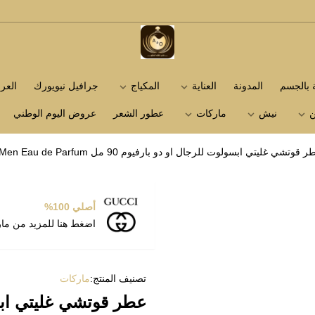
متجر عاشق العطور
ة بالجسم
المدونة
العناية
المكياج
جرافيل نيويورك
الع
ن
نيش
ماركات
عطور الشعر
عروض اليوم الوطني
قوتشي غليتي ابسولوت للرجال او دو بارفيوم 90 مل Gucci Guilty Absolute for Men Eau de Parfum
أصلي 100%
اضغط هنا للمزيد من ما
تصنيف المنتج:
ماركات