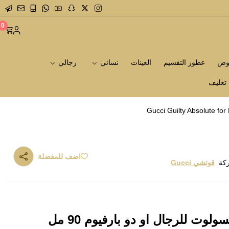
0
روض
عطور التقسيم
العينات
نسائي
رجالي
تغليف
اضف للمفضلة
ركة
قوتشي Gucci
عطر قوتشي غليتي ابسولوت للرجال او دو بارفيوم 90 مل