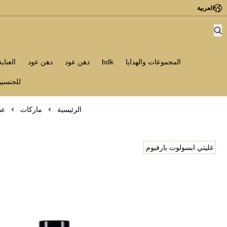
العربية
المجموعات والهدايا
bdk
دهن عود
دهن عود
العناي
للجنسي
الرئيسية
ماركات
عطر 
غليتي ابسولوت بارفيوم