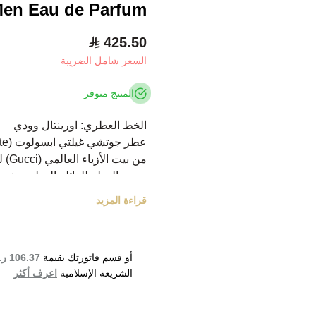
 Men Eau de Parfum
425.50
السعر شامل الضريبة
المنتج متوفر
الخط العطري: اورينتال وودي
عطر جوتشي غيلتي ابسولوت (Gucci Guilty Absolute) .
من بيت الأزياء العالمي (Gucci) للرجال.
ينتمي العطر للعائلة العطرية شر
صدر العطر في عام 2017.
قراءة المزيد
تتكون مقدمة العطر من الجلد.
يتكون قلب العطر من باتشولي و
أما قاعدة العطر فتتكون من نجيل
أو قسم فاتورتك بقيمة
106.37 ر.س
bsolute for Men Eau de Parfum
الشريعة الإسلامية
اعرف أكثر