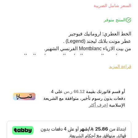
السعر شامل الضريبة
المنتج متوفر
الخط العطري: اروماتيك فيوجير
عطر مونت بلانك ليجند (Legend) .
من بيت الازياء Montblanc الفرنسي الشهير.
وهو عطر من المجموعة العطرية العشبية خاص بالرجال.
تم اصداره في عام 2011 .
قراءة المزيد
الخبير وراء هذا التكوين العطري هو أوليفييه بيشواك (Olivier
Pescheux).
يتألق التكوين العطري برفقة باقة غنية متألقة تفتتحها القمة
أو قسم فاتورتك بقيمة
66.12 ر.س
على
4
العطرية برفقة البرغموت، الأناناس، اللافندر ولويزة الليمون.
دفعات بدون رسوم تأخير، متوافقة مع الشريعة
ويتبعه القلب العطري برفقة الورد، الغرنوقي، التفاح الاحمر،
الإسلامية
اعرف أكثر
طحلب السنديان، فول التونكا والفواكه المجففة.
بينما تختتم القاعدة العطرية التكوين برفقة فول التونكا وخشب
الصندل .
Mont blanc Legend Eau de Toilette 200ml