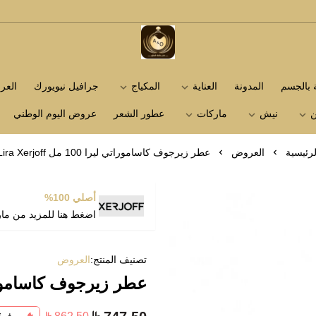
متجر عاشق العطور
ة بالجسم
المدونة
العناية
المكياج
جرافيل نيويورك
الع
ن
نيش
ماركات
عطور الشعر
عروض اليوم الوطني
لرئيسية
العروض
عطر زيرجوف كاساموراتي ليرا 100 مل Lira Xerjoff
أصلي 100%
اضغط هنا للمزيد من ما
تصنيف المنتج:
العروض
عطر زيرجوف كاساموراتي ليرا 100 