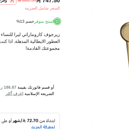
747.50
862.50
وفر
5
السعر شامل الضريبة
المنتج متوفر
خصم 13%
زيرجوف كازوماراتي ليرا للنساء ا
العطور الايطالية المذهلة. اذا ك
مجموعتك القادمة!
أو قسم فاتورتك بقيمة
186.87 ر.س
الشريعة الإسلامية
اعرف أكثر