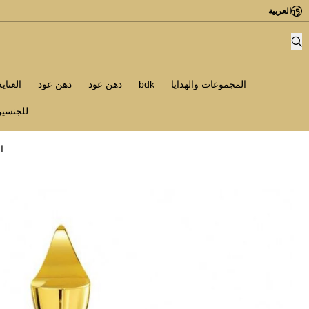
العربية
المجموعات والهدايا
bdk
دهن عود
دهن عود
العناي
للجنسي
ا