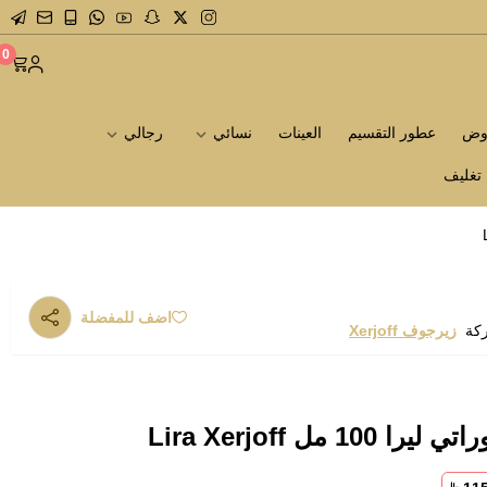
0
روض
عطور التقسيم
العينات
نسائي
رجالي
تغليف
اضف للمفضلة
ركة
زيرجوف Xerjoff
مل Lira Xerjoff