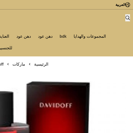
العربية
المجموعات والهدايا
bdk
دهن عود
دهن عود
العناي
للجنسي
الرئيسية
ماركات
ff