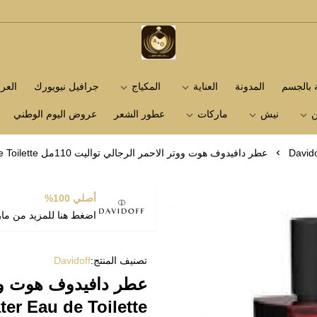
متجر عاشق العطور
ة بالجسم
المدونة
العناية
المكياج
جرافيل نيويورك
الع
ن
نيش
ماركات
عطور الشعر
عروض اليوم الوطني
Davido
عطر دافيدوف هوت ووتر الاحمر الرجالي تواليت 110مل Davidoff Hot Water Eau de Toilette
أصلي 100%
اضغط هنا للمزيد من ما
تصنيف المنتج:
Davidoff
ter Eau de Toilette