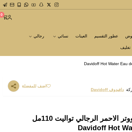
0
روض
عطور التقسيم
العينات
نسائي
رجالي
تغليف
اضف للمفضلة
ركة
دافيدوف Davidoff
عطر دافيدوف هوت ووتر الاحمر الرجالي تواليت 110مل
Davidoff Hot Wa