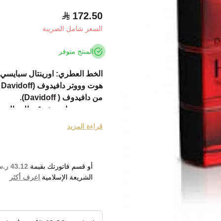
172.50
السعر شامل الضريبة
المنتج متوفر
الخط العطري: اورينتال سبايسي
هوت وووتر دافيدوف (Hot Water Davidoff).
من دافيدوف ( Davidoff).
هو منتج عطري شرقي للرجال من 
أُنتج عام 2009.
قراءة المزيد
عطر شرقي حاد للرجل الأنيق.
يحمل في طياته رجولة فطرية مثي
مكوناته العليا هي الأفسنتين والري
أو قسم فاتورتك بقيمة
43.12 ر.س
مكوناته المتوسطة هي البيمنتو وا
الشريعة الإسلامية
اعرف أكثر
مكوناته الأساسية هي العبهر والج
 Water Eau de Toilette 110ml