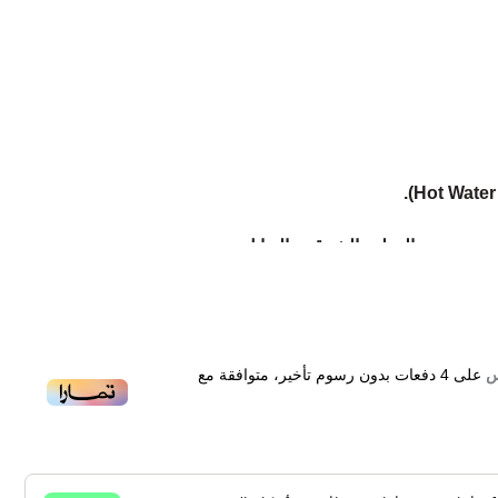
مجموعة العطور الشرقية بالتوابل.
رة ومغرية.
حان الأحمر.
على
4
دفعات بدون رسوم تأخير، متوافقة مع
لبتشول.
اوي
Davidoff Hot