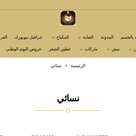
متجر عاشق العطور
ة بالجسم
المدونة
العناية
المكياج
جرافيل نيويورك
الع
ن
نيش
ماركات
عطور الشعر
عروض اليوم الوطني
الرئيسية
نسائي
نسائي