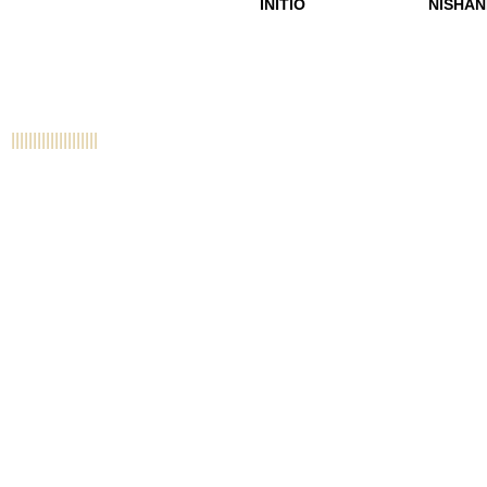
INITIO
NISHAN
||||||
|||||
||||
|||
||