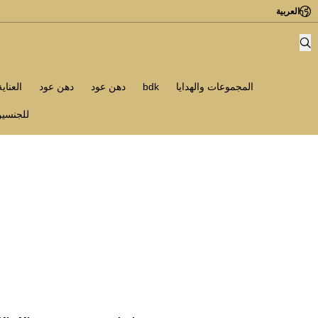
العربية
المجموعات والهدايا
bdk
دهن عود
دهن عود
العناي
للجنسي