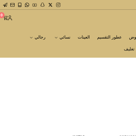
0
روض
عطور التقسيم
العينات
نسائي
رجالي
تغليف